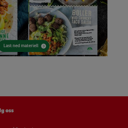
Last ned materiell
lg oss