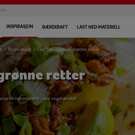
 OSS
INSPIRASJON
BÆREKRAFT
LAST NED MATERIELL
en
Inspirasjon
Tex Vex - Deilige grønne retter
>
>
 grønne retter
elevante nykommere - alle vegetariske!