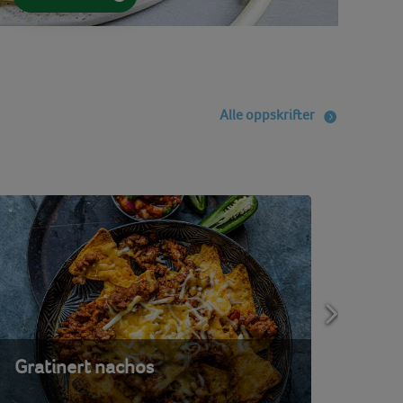
Alle oppskrifter
Gratinert nachos
Fajit