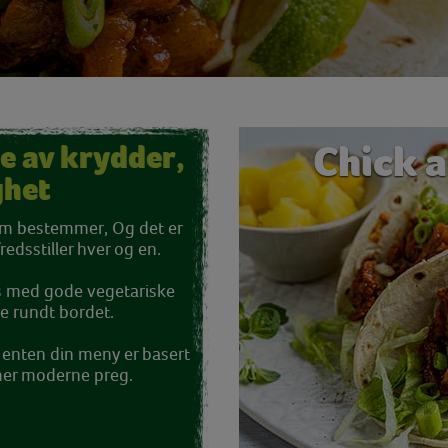
Chick a
le av krydder,
ghet
som bestemmer, Og det er
fredsstiller hver og en.
kes med gode vegetariske
e rundt bordet.
 enten din meny er basert
 mer moderne preg.