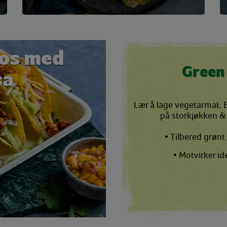
cos med
Green
sa
Lær å lage vegetarmat. E
på storkjøkken & i
• Tilbered grøn
• Motvirker i