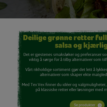
Deilige grønne retter ful
salsa og kjærli
Det er gjestenes smaksløker og preferanser 
viktig å sørge for å tilby alternativer som til
Vårt rikholdige sortiment gjør det lett å lyk
alternativer som skaper ekte matgled
Med Tex Vex finner du idéer og valgmuligheter,
på klassiske retter eller løsninger med
Se produkter