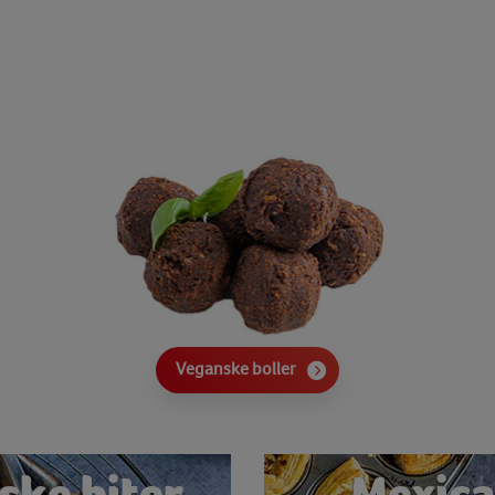
Veganske boller
ske biter
Mexica