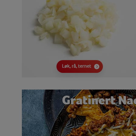
Løk, rå, ternet
Gratinert Na