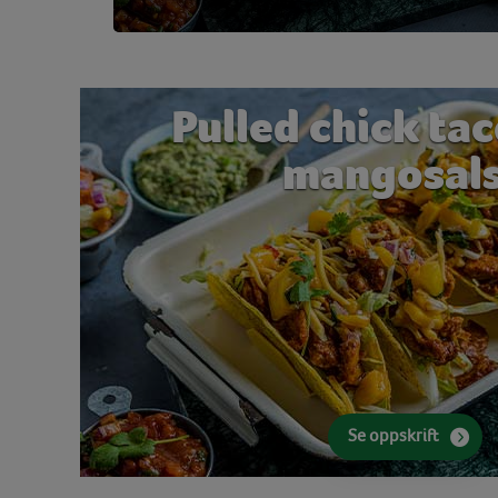
Pulled chick ta
mangosal
Se oppskrift