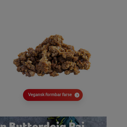
Vegansk formbar farse
n Butterdeig Pai