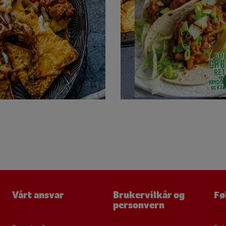
Vårt ansvar
Brukervilkår og
Fø
personvern