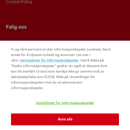
Cookie Policy
Følg oss
Følg oss på Facebook
Vi og våre partnere bruker informasjonskapsler (cookies), blant
Følg oss på Instagram
annet for å tilpasse innhold og annonser. Les mer i
Findus på YouTube
våre
retningslinjer for informasjonskapsler
. Ved å klikke på
"Godta informasjonskapsler" godtar du også at dataene dine
kan bli overført til land som kanskje ikke gir samme nivå av
databeskyttelse som EU/UK. Klikk på «Innstillinger for
informasjonskapsler» hvis du vil administrere
informasjonskapsler.
COPYRIGHT FINDUS NORGE AS 2025
Innstillinger for informasjonskapsler
FINDUS
NOMAD FOODS
Avvis alle
SITEMAP